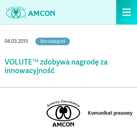
Skip
to
the
content
04.03.2015
Bez kategorii
VOLUTE™ zdobywa nagrodę za
innowacyjność
Komunikat prasowy