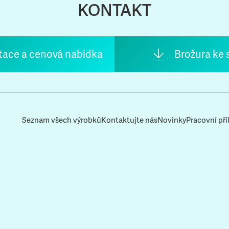
KONTAKT
tace a cenová nabídka
Brožura ke 
Seznam všech výrobků
Kontaktujte nás
Novinky
Pracovní příl