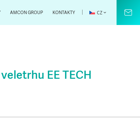
｜
CZ
Y
AMCON GROUP
KONTAKTY
 veletrhu EE TECH