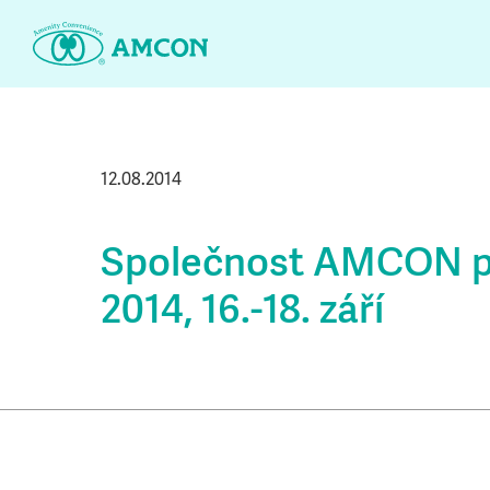
Skip
to
the
content
12.08.2014
Společnost AMCON př
2014, 16.-18. září