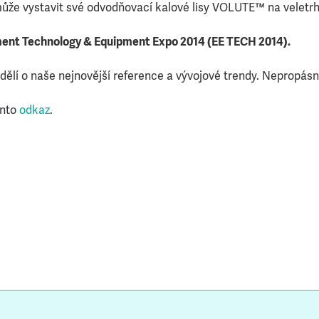
ůže vystavit své odvodňovací kalové lisy VOLUTE
™
na veletr
nment Technology & Equipment Expo 2014 (EE TECH 2014).
dělí o naše nejnovější reference a vývojové trendy. Nepropásně
ento
odkaz
.