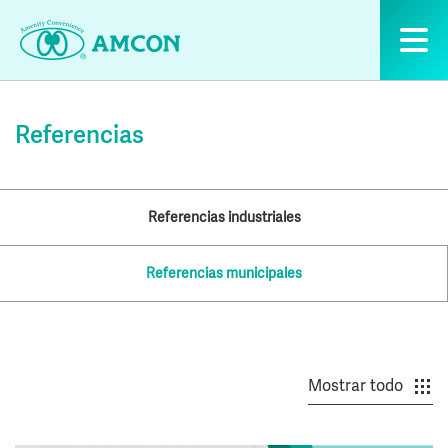
Skip
to
the
content
Referencias
Referencias industriales
Referencias municipales
Mostrar todo