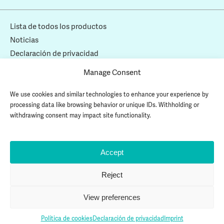
Lista de todos los productos
Noticias
Declaración de privacidad
Política de cookies
Manage Consent
Copyright © 2026 AMCON Europe s.r.o. Todos los derechos
We use cookies and similar technologies to enhance your experience by
reservados.
processing data like browsing behavior or unique IDs. Withholding or
withdrawing consent may impact site functionality.
VOLUTE™ y VOLUTE DUO™ son marcas registradas de AMCON INC.
Accept
Reject
View preferences
Política de cookies
Declaración de privacidad
Imprint