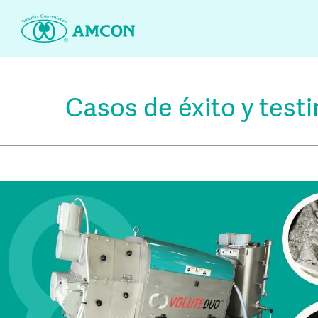
Skip
to
the
content
Casos de éxito y test
 lodos
ent