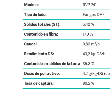
Modelo:
RVP-241
Tipo de lodo:
Fangos DAF
Sólidos totales (ST):
5.40 %
Contenido en fibra:
17.0 %
Caudal
0,80 m³/h
Rendimiento DS:
43,2 kg-DS/h
Contenido en sólidos de la torta
35.8 %
Dosis de poli activo:
4,2 g/kg-DS (c
Tasa de captura:
99.2 %